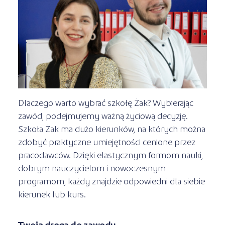
Kursy ONLINE
s
STREFA SŁUCHACZA
Kariera
Kursy stacjonarne
Dlaczego warto wybrać szkołę Żak? Wybierając
zawód, podejmujemy ważną życiową decyzję.
Szkoła Żak ma dużo kierunków, na których można
zdobyć praktyczne umiejętności cenione przez
pracodawców. Dzięki elastycznym formom nauki,
dobrym nauczycielom i nowoczesnym
programom, każdy znajdzie odpowiedni dla siebie
kierunek lub kurs.
Twoja droga do zawodu