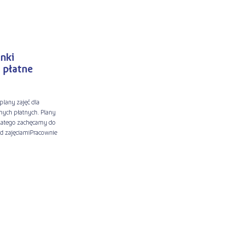
unki
 płatne
plany zajęć dla
nych płatnych. Plany
latego zachęcamy do
ed zajęciamiPracownie