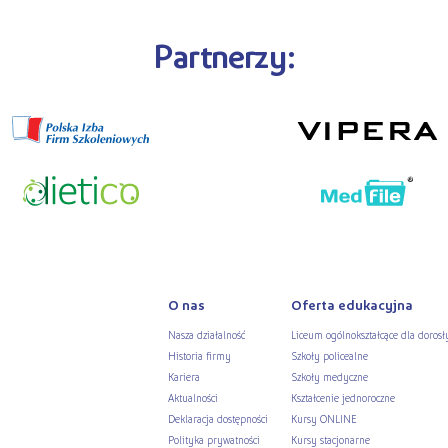
Partnerzy:
O nas
Oferta edukacyjna
Nasza działalność
Liceum ogólnokształcące dla dorosł
Historia firmy
Szkoły policealne
Kariera
Szkoły medyczne
Aktualności
Kształcenie jednoroczne
Deklaracja dostępności
Kursy ONLINE
Polityka prywatności
Kursy stacjonarne