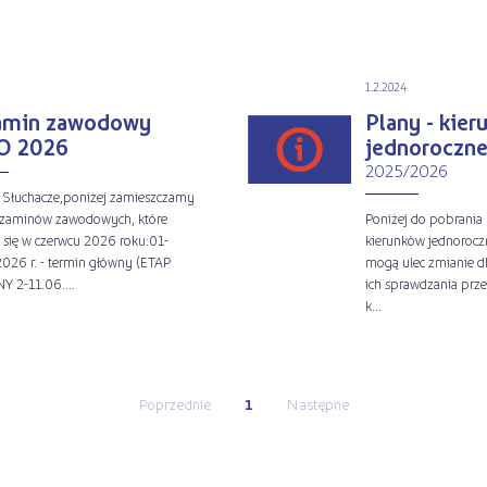
1.2.2024
amin zawodowy
Plany - kier
O 2026
jednoroczne
2025/2026
 Słuchacze,poniżej zamieszczamy
gzaminów zawodowych, które
Poniżej do pobrania 
się w czerwcu 2026 roku:01-
kierunków jednorocz
026 r. - termin główny (ETAP
mogą ulec zmianie d
 2-11.06....
ich sprawdzania prz
k...
Poprzednie
1
Następne