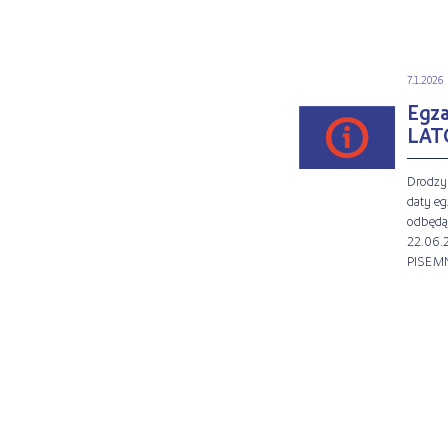
7.1.2026
Egz
LAT
Drodzy
daty e
odbędą 
22.06.2
PISEMNY