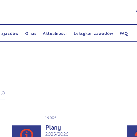
y zjazdów
O nas
Aktualności
Leksykon zawodów
FAQ
1.9.2025
Plany
2025/2026