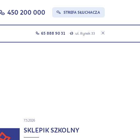
450 200 000
c
STREFA SŁUCHACZA
s
65 888 90 31
ul. Rynek 33
c
a
7.5.2026
SKLEPIK SZKOLNY