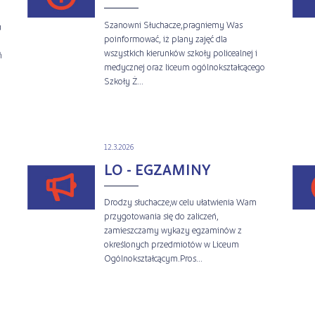
Szanowni Słuchacze,pragniemy Was
u
poinformować, iż plany zajęć dla
wszystkich kierunków szkoły policealnej i
ń
medycznej oraz liceum ogólnokształcącego
Szkoły Ż...
12.3.2026
LO - EGZAMINY
Drodzy słuchacze,w celu ułatwienia Wam
przygotowania się do zaliczeń,
zamieszczamy wykazy egzaminów z
określonych przedmiotów w Liceum
Ogólnokształcącym.Pros...